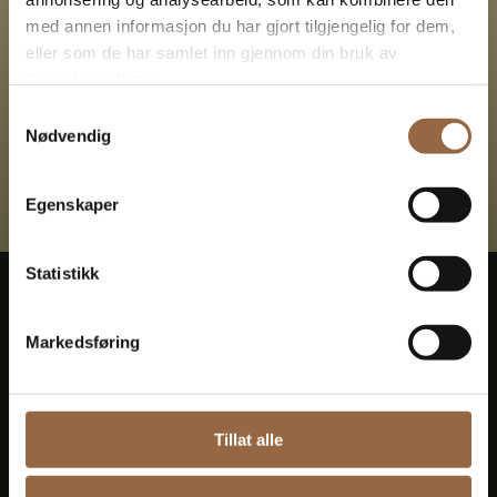
utviklingspotensiale
med annen informasjon du har gjort tilgjengelig for dem,
eller som de har samlet inn gjennom din bruk av
tjenestene deres.
Samtykkevalg
Kontakt oss
Nødvendig
Egenskaper
Statistikk
Markedsføring
Besøksadresse:
Bryggegata 9, 4 etg., 0250 Oslo
Postadresse:
Tillat alle
Postboks 1421 Vika, 0115 Oslo
Epost:
post@fazenda.no