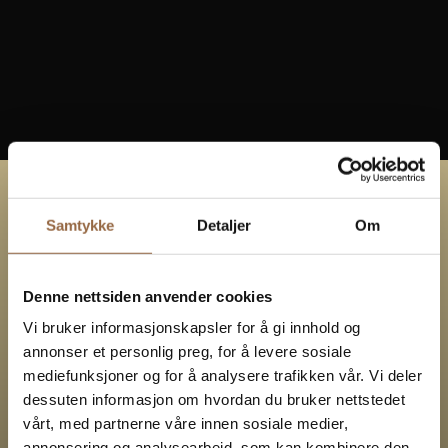
Coop Prix Engavågen
Nordseter i Lillehammer kommune
Ålesund kommune
Stokmarknes
Målselv kommune
Nevra
UP-bolig
Andslimoen
Høyfjellsleiligheter
Handelspark
Samtykke
Detaljer
Om
Ta gjerne kontakt
dersom du har en
Denne nettsiden anvender cookies
Vi bruker informasjonskapsler for å gi innhold og
eiendom eller tomt
annonser et personlig preg, for å levere sosiale
mediefunksjoner og for å analysere trafikken vår. Vi deler
med
dessuten informasjon om hvordan du bruker nettstedet
vårt, med partnerne våre innen sosiale medier,
annonsering og analysearbeid, som kan kombinere den