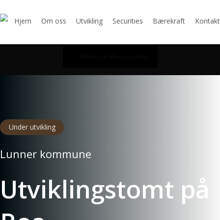
Skip
to
Hjem
Om oss
Utvikling
Securities
Bærekraft
Kontakt
main
content
← Tilbake til alle prosjekter
Under utvikling
Lunner kommune
Utviklingstomt på