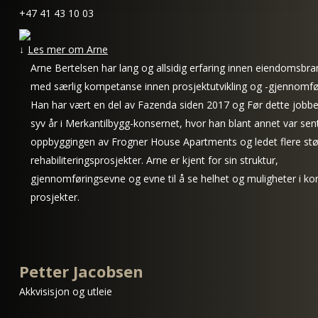
+47 41 43 10 03
Les mer om Arne
Arne Bertelsen har lang og allsidig erfaring innen eiendomsbra
med særlig kompetanse innen prosjektutvikling og -gjennomfø
Han har vært en del av Fazenda siden 2017 og Før dette jobbe
syv år i Merkantilbygg-konsernet, hvor han blant annet var sent
oppbyggingen av Frogner House Apartments og ledet flere stø
rehabiliteringsprosjekter. Arne er kjent for sin struktur,
gjennomføringsevne og evne til å se helhet og muligheter i k
prosjekter.
Petter Jacobsen
Akkvisisjon og utleie