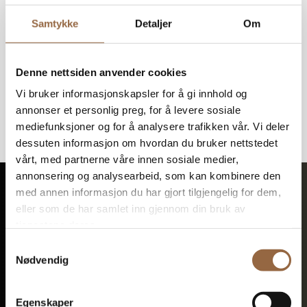
Samtykke
Detaljer
Om
Denne nettsiden anvender cookies
Vi bruker informasjonskapsler for å gi innhold og
annonser et personlig preg, for å levere sosiale
mediefunksjoner og for å analysere trafikken vår. Vi deler
dessuten informasjon om hvordan du bruker nettstedet
vårt, med partnerne våre innen sosiale medier,
annonsering og analysearbeid, som kan kombinere den
Kontakt oss
med annen informasjon du har gjort tilgjengelig for dem,
eller som de har samlet inn gjennom din bruk av
tjenestene deres.
Samtykkevalg
Nødvendig
Otto K. Blix Hulbak
Partner – myndighetskontakt.
Egenskaper