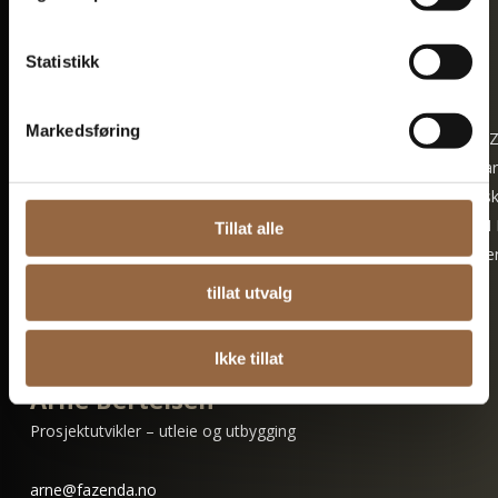
otto@fazenda.no
+47 93 03 11 02
Statistikk
Les mer om Otto
Markedsføring
Otto har vært i Fazenda siden 2014. Han har bakgrunn fra DT
Realkapital (nå Cushman & Wakefield Realkapital) hvor han var 
Her arbeidet han med rådgivning i utviklingsprosjekter for sel
ExxonMobil, Rolls Royce Marine, Umoe AS og Hafslund ASA. I
Tillat alle
leder han utviklingsavdelingen, og arbeider særlig med tomtee
reguleringssaker og annen myndighetskontakt.
tillat utvalg
Ikke tillat
Arne Bertelsen
Prosjektutvikler – utleie og utbygging
arne@fazenda.no