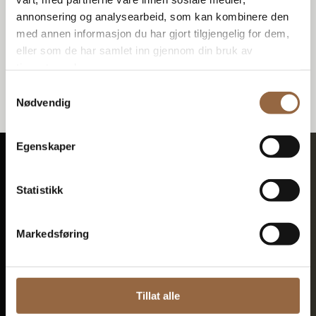
annonsering og analysearbeid, som kan kombinere den
med annen informasjon du har gjort tilgjengelig for dem,
eller som de har samlet inn gjennom din bruk av
tjenestene deres.
Samtykkevalg
Nødvendig
Egenskaper
Kontakt oss
Statistikk
Markedsføring
Otto K. Blix Hulbak
Partner – myndighetskontakt.
otto@fazenda.no
Tillat alle
+47 93 03 11 02