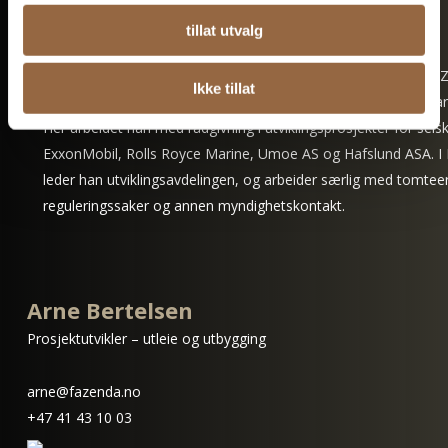
tillat utvalg
Les mer om Otto
Otto har vært i Fazenda siden 2014. Han har bakgrunn fra DT
Ikke tillat
Realkapital (nå Cushman & Wakefield Realkapital) hvor han var 
Her arbeidet han med rådgivning i utviklingsprosjekter for sel
ExxonMobil, Rolls Royce Marine, Umoe AS og Hafslund ASA. I
leder han utviklingsavdelingen, og arbeider særlig med tomtee
reguleringssaker og annen myndighetskontakt.
Arne Bertelsen
Prosjektutvikler – utleie og utbygging
arne@fazenda.no
+47 41 43 10 03